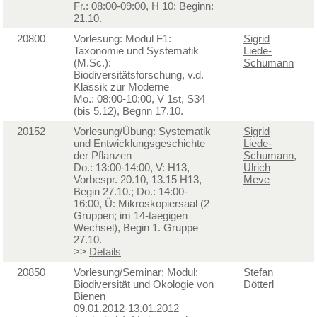
Fr.: 08:00-09:00, H 10; Beginn:
21.10.
20800
Vorlesung: Modul F1:
Sigrid
Taxonomie und Systematik
Liede-
(M.Sc.):
Schumann
Biodiversitätsforschung, v.d.
Klassik zur Moderne
Mo.: 08:00-10:00, V 1st, S34
(bis 5.12), Begnn 17.10.
20152
Vorlesung/Übung: Systematik
Sigrid
und Entwicklungsgeschichte
Liede-
der Pflanzen
Schumann
,
Do.: 13:00-14:00, V: H13,
Ulrich
Vorbespr. 20.10, 13.15 H13,
Meve
Begin 27.10.; Do.: 14:00-
16:00, Ü: Mikroskopiersaal (2
Gruppen; im 14-taegigen
Wechsel), Begin 1. Gruppe
27.10.
>>
Details
20850
Vorlesung/Seminar: Modul:
Stefan
Biodiversität und Ökologie von
Dötterl
Bienen
09.01.2012-13.01.2012