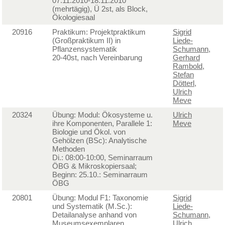
07.11.2010-18.11.2010
(mehrtägig), Ü 2st, als Block,
Ökologiesaal
20916
Praktikum: Projektpraktikum
Sigrid
(Großpraktikum II) in
Liede-
Pflanzensystematik
Schumann
,
20-40st, nach Vereinbarung
Gerhard
Rambold
,
Stefan
Dötterl
,
Ulrich
Meve
20324
Übung: Modul: Ökosysteme u.
Ulrich
ihre Komponenten, Parallele 1:
Meve
Biologie und Ökol. von
Gehölzen (BSc): Analytische
Methoden
Di.: 08:00-10:00, Seminarraum
ÖBG & Mikroskopiersaal;
Beginn: 25.10.: Seminarraum
ÖBG
20801
Übung: Modul F1: Taxonomie
Sigrid
und Systematik (M.Sc.):
Liede-
Detailanalyse anhand von
Schumann
,
Museumsexemplaren
Ulrich