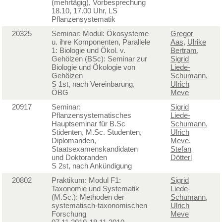
(mehrtägig), Vorbesprechung
18.10, 17.00 Uhr, LS
Pflanzensystematik
20325
Seminar: Modul: Ökosysteme
Gregor
u. ihre Komponenten, Parallele
Aas
,
Ulrike
1: Biologie und Ökol. v.
Bertram
,
Gehölzen (BSc): Seminar zur
Sigrid
Biologie und Ökologie von
Liede-
Gehölzen
Schumann
,
S 1st, nach Vereinbarung,
Ulrich
ÖBG
Meve
20917
Seminar:
Sigrid
Pflanzensystematisches
Liede-
Hauptseminar für B.Sc
Schumann
,
Stidenten, M.Sc. Studenten,
Ulrich
Diplomanden,
Meve
,
Staatsexamenskandidaten
Stefan
und Doktoranden
Dötterl
S 2st, nach Ankündigung
20802
Praktikum: Modul F1:
Sigrid
Taxonomie und Systematik
Liede-
(M.Sc.): Methoden der
Schumann
,
systematisch-taxonomischen
Ulrich
Forschung
Meve