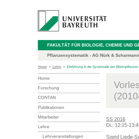
FAKULTÄT FÜR BIOLOGIE, CHEMIE UND 
Pflanzensystematik - AG Nürk & Scharman
Home
>
Lehre
>
Einführung in die Systematik der Blütenpflanzen
Home
Vorle
Forschung
(2010
CONTAN
Publikationen
Mitarbeiter
SS 2016
Di.: 12:15-13:4
Lehre
Lehrveranstaltungen
Sigrid Liede-