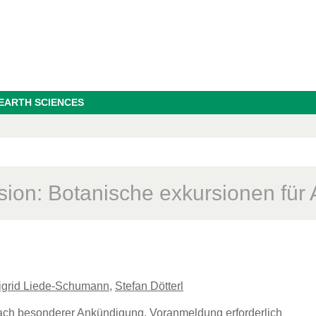
 EARTH SCIENCES
sion: Botanische exkursionen für
igrid Liede-Schumann
,
Stefan Dötterl
ach besonderer Ankündigung, Voranmeldung erforderlich