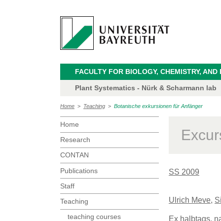
FACULTY FOR BIOLOGY, CHEMISTRY, AND
Plant Systematics - Nürk & Scharmann lab
Home
>
Teaching
>
Botanische exkursionen für Anfänger
Home
Excur
Research
CONTAN
Publications
SS 2009
Staff
Ulrich Meve
,
S
Teaching
teaching courses
Ex halbtags, n