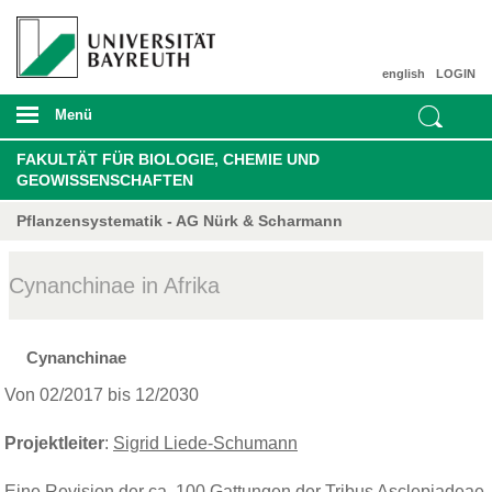
english
LOGIN
Menü
FAKULTÄT FÜR BIOLOGIE, CHEMIE UND
GEOWISSENSCHAFTEN
Pflanzensystematik - AG Nürk & Scharmann
Cynanchinae in Afrika
Cynanchinae
Von 02/2017 bis 12/2030
Projektleiter
:
Sigrid Liede-Schumann
Eine Revision der ca. 100 Gattungen der Tribus Asclepiadeae