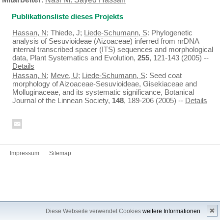
Publikationsliste dieses Projekts
Hassan, N
; Thiede, J;
Liede-Schumann, S
: Phylogenetic
analysis of Sesuvioideae (Aizoaceae) inferred from nrDNA
internal transcribed spacer (ITS) sequences and morphological
data, Plant Systematics and Evolution,
255
, 121-143 (2005) --
Details
Hassan, N
;
Meve, U
;
Liede-Schumann, S
: Seed coat
morphology of Aizoaceae-Sesuvioideae, Gisekiaceae and
Molluginaceae, and its systematic significance, Botanical
Journal of the Linnean Society,
148
, 189-206 (2005) --
Details
Impressum
Sitemap
✖
Diese Webseite verwendet Cookies
weitere Informationen