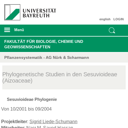
english
LOGIN
Menü
FAKULTÄT FÜR BIOLOGIE, CHEMIE UND
GEOWISSENSCHAFTEN
Pflanzensystematik - AG Nürk & Scharmann
Phylogenetische Studien in den Sesuvioideae
(Aizoaceae)
Sesuvioideae Phylogenie
Von 10/2001 bis 09/2004
Projektleiter
:
Sigrid Liede-Schumann
Mitarbeiter
:
Nasr M. Sayed Hassan